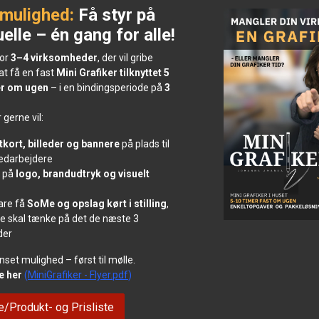
 mulighed:
Få styr på
uelle – én gang for alle!
for
3–4 virksomheder
, der vil gribe
at få en fast
Mini Grafiker tilknyttet 5
mer om ugen
– i en bindingsperiode på
3
r gerne vil:
itkort, billeder og bannere
på plads til
edarbejdere
r på
logo, brandudtryk og visuelt
bare få
SoMe og opslag kørt i stilling
,
kke skal tænke på det de næste 3
der
set mulighed – først til mølle.
e her
(
MiniGrafiker - Flyer.pdf
)
/Produkt- og Prisliste