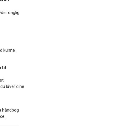
yder daglig
ed kunne
til
et
 du laver dine
ts håndbog
ce.