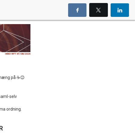
INNO-NYT 07/08/2026
g hæng på ☕😉
saml-selv
rma ordning.
R