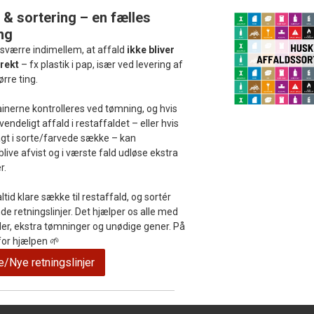
 & sortering – en fælles
ng
esværre indimellem, at affald
ikke bliver
rekt
– fx plastik i pap, især ved levering af
rre ting.
inerne kontrolleres ved tømning, og hvis
endeligt affald i restaffaldet – eller hvis
lagt i sorte/farvede sække – kan
live afvist og i værste fald udløse ekstra
r.
ltid klare sække til restaffald, og sortér
e retningslinjer. Det hjælper os alle med
er, ekstra tømninger og unødige gener. På
for hjælpen 🌱
/Nye retningslinjer