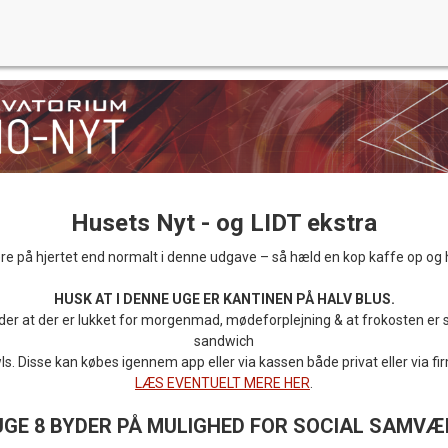
Husets Nyt - og LIDT ekstra
mere på hjertet end normalt i denne udgave – så hæld en kop kaffe op o
HUSK AT I DENNE UGE ER KANTINEN PÅ HALV BLUS.
der at der er lukket for morgenmad, mødeforplejning & at frokosten er 
sandwich
s. Disse kan købes igennem app eller via kassen både privat eller via fi
LÆS EVENTUELT MERE HER
.
UGE 8 BYDER PÅ MULIGHED FOR SOCIAL SAMVÆ