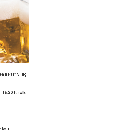
helt frivillig
.
l. 15.30
for alle
le i