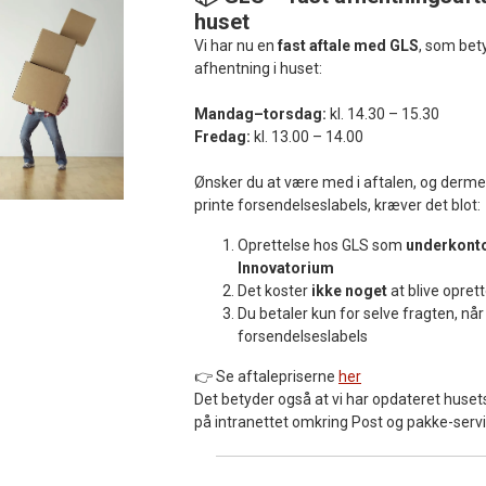
huset
Vi har nu en
fast aftale med GLS
, som bet
afhentning i huset:
Mandag–torsdag:
kl. 14.30 – 15.30
Fredag:
kl. 13.00 – 14.00
Ønsker du at være med i aftalen, og derm
printe forsendelseslabels, kræver det blot:
Oprettelse hos GLS som
underkonto 
Innovatorium
Det koster
ikke noget
at blive oprett
Du betaler kun for selve fragten, når
forsendelseslabels
👉 Se aftalepriserne
her
Det betyder også at vi har opdateret huse
på intranettet omkring Post og pakke-servi