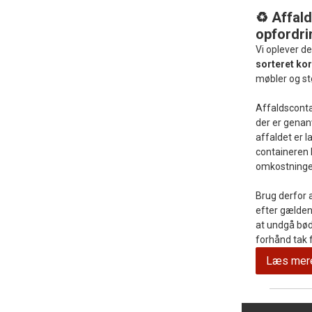
♻️ Affald
opfordri
Vi oplever d
sorteret kor
møbler og stø
Affaldsconta
der er genanv
affaldet er 
containeren b
omkostninge
Brug derfor a
efter gældend
at undgå bød
forhånd tak 
Læs mere