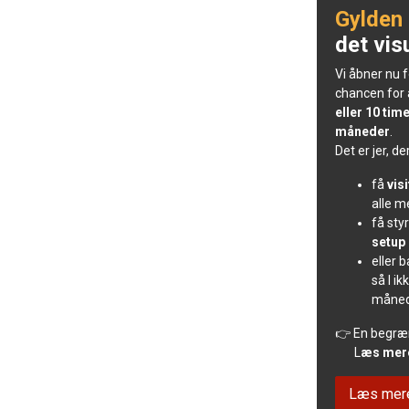
Gylden
det vis
Vi åbner nu 
chancen for 
eller 10 ti
måneder
.
Det er jer, de
få
vis
alle m
få sty
setup
eller 
så I i
måne
👉 En begræn
L
æs mer
Læs mere