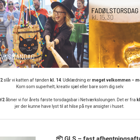
/2
slår vi katten af tønden
kl. 14
. Udklædning er
meget velkommen – men 
Kom som superhelt, kreativ sjæl eller bare som dig selv.
9/2
åbner vi for årets første torsdagsbar i Netværksloungen. Det er fra
k
jer der kunne have lyst til at hilse på nye ansigter i huset.
📦 GLS – fast afhentningsafta