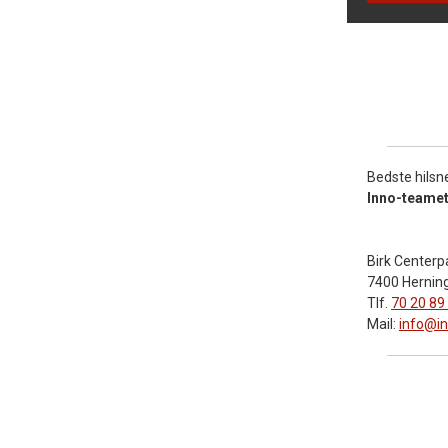
Bedste hilsn
Inno-teame
Birk Centerp
7400 Hernin
Tlf.
70 20 89
Mail:
info@i