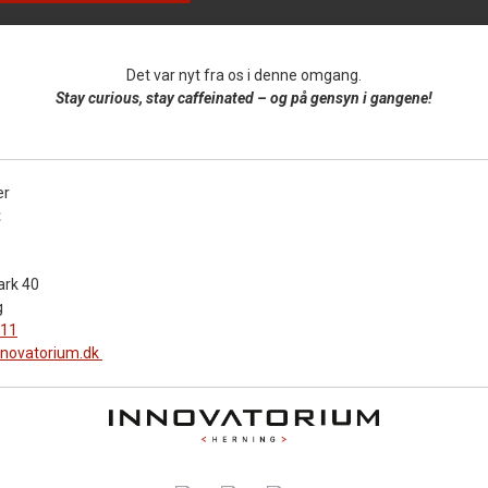
Det var nyt fra os i denne omgang.
Stay curious, stay caffeinated – og på gensyn i gangene!
er
t
ark 40
g
 11
nnovatorium.dk